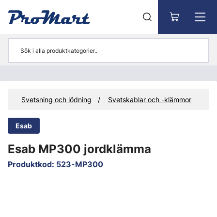
Gå till huvudinnehåll
ör
Svetsning och lödning
Svetskablar och -klämmor
Esab
Esab MP300 jordklämma
Produktkod
:
523-MP300
Hoppa över bilder