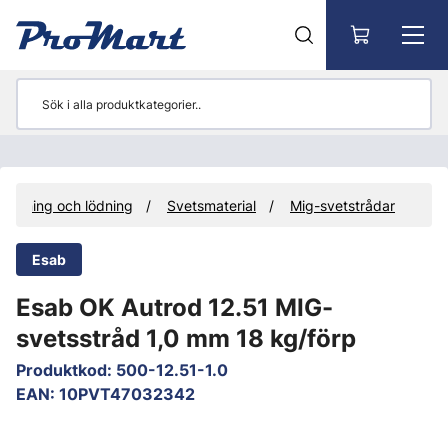
Gå till huvudinnehåll
vetsning och lödning
Svetsmaterial
Mig-svetstrådar
Esab
Esab OK Autrod 12.51 MIG-
svetsstråd 1,0 mm 18 kg/förp
Produktkod
:
500-12.51-1.0
EAN
:
10PVT47032342
Hoppa över bilder