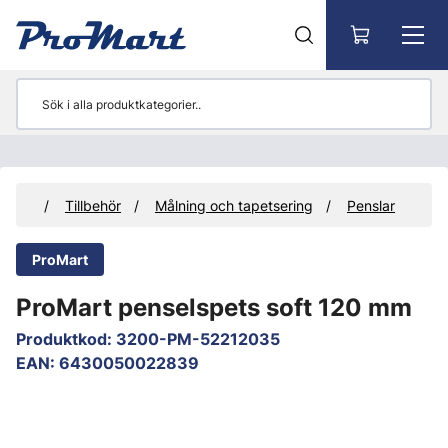
Gå till huvudinnehåll
ukter
Tillbehör
Målning och tapetsering
Penslar
ProMart
ProMart penselspets soft 120 mm
Produktkod
:
3200-PM-52212035
EAN
:
6430050022839
Hoppa över bilder