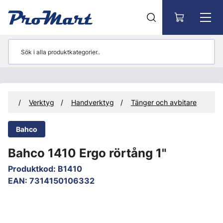
Gå till huvudinnehåll
kter
Verktyg
Handverktyg
Tänger och avbitare
Bahco
Bahco 1410 Ergo rörtång 1"
Produktkod
:
B1410
EAN
:
7314150106332
Hoppa över bilder