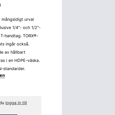
4
t mångsidigt urval
lusive 1/4"- och 1/2"-
h T-handtag. TORX®-
ts ingår också.
de av hållbart
eras i en HDPE-väska.
N-standarder.
ten
 du
logga in till