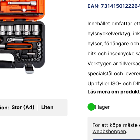
EAN
:
731415012226
Innehållet omfattar et
hylsnyckelverktyg, ink
hylsor, förlängare oc
bits och insexnyckelsa
Verktygen är tillverka
specialstål och lever
Uppfyller ISO- och DI
Läs mera om produk
I lager
Stor (A4)
Liten
ion:
|
För att köpa måste
webbshoppen
.