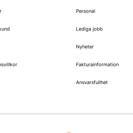
r
Personal
 kund
Lediga jobb
Nyheter
svillkor
Fakturainformation
Ansvarsfullhet