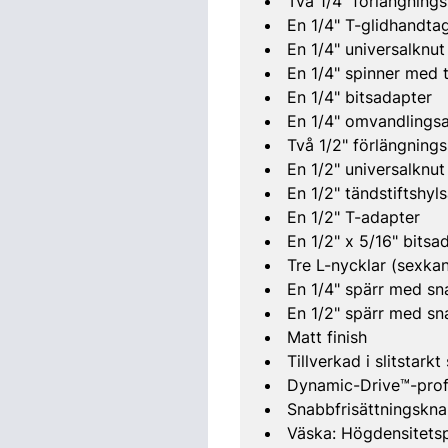
Två 1/4" förlängnin
En 1/4" T-glidhandta
En 1/4" universalknut
En 1/4" spinner med
En 1/4" bitsadapter
En 1/4" omvandlings
Två 1/2" förlängnin
En 1/2" universalknut
En 1/2" tändstiftshyl
En 1/2" T-adapter
En 1/2" x 5/16" bitsa
Tre L-nycklar (sexkan
En 1/4" spärr med sna
En 1/2" spärr med sna
Matt finish
Tillverkad i slitstarkt
Dynamic-Drive™-profi
Snabbfrisättningskn
Väska: Högdensitets