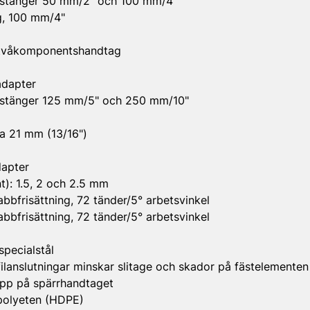
gsstänger 50 mm/2" och 100 mm/4"
g, 100 mm/4"
 tvåkomponentshandtag
adapter
gsstänger 125 mm/5" och 250 mm/10"
sa 21 mm (13/16")
dapter
t): 1.5, 2 och 2.5 mm
bbfrisättning, 72 tänder/5° arbetsvinkel
bbfrisättning, 72 tänder/5° arbetsvinkel
 specialstål
lanslutningar minskar slitage och skador på fästelementen
app på spärrhandtaget
polyeten (HDPE)