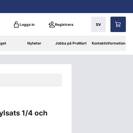
Logga in
Registrera
SV
aget
Nyheter
Jobba på ProMart
Kontaktinformation
lsats 1/4 och