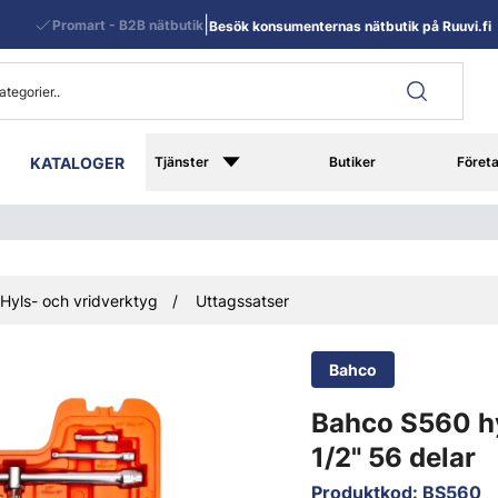
|
Promart - B2B nätbutik
Besök konsumenternas nätbutik på Ruuvi.fi
KATALOGER
Tjänster
Butiker
Föret
Hyls- och vridverktyg
Uttagssatser
Bahco
Bahco S560 hy
1/2" 56 delar
Produktkod
:
BS560