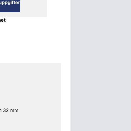
uppgifter
het
och 32 mm