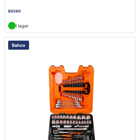
BS560
I lager
Bahco