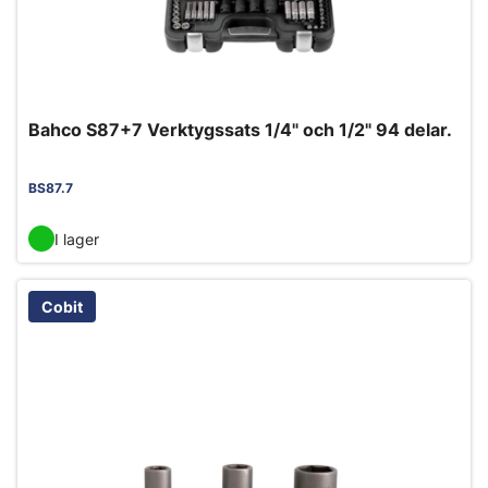
Bahco S87+7 Verktygssats 1/4" och 1/2" 94 delar.
BS87.7
I lager
Cobit