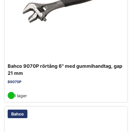
Bahco 9070P rörtång 6" med gummihandtag, gap
21 mm
B9070P
I lager
Bahco