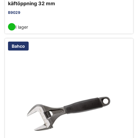
käftöppning 32 mm
B9029
I lager
Bahco