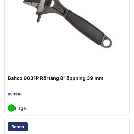
Bahco 9031P Rörtång 8" öppning 39 mm
B9031P
I lager
Bahco