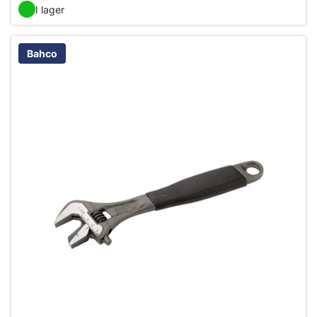
I lager
Bahco