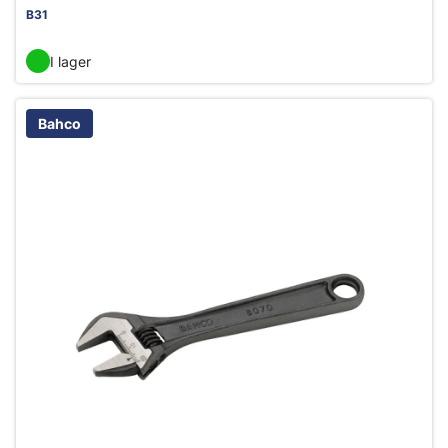
B31
I lager
Bahco