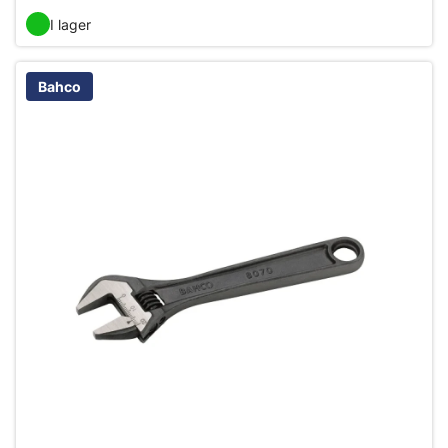
I lager
Bahco