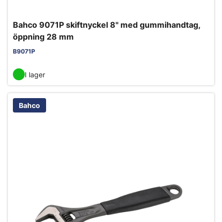
Bahco 9071P skiftnyckel 8" med gummihandtag,
öppning 28 mm
B9071P
I lager
Bahco