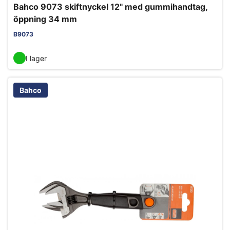
Bahco 9073 skiftnyckel 12" med gummihandtag,
öppning 34 mm
B9073
I lager
Bahco