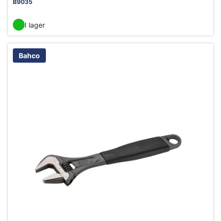
B9035
I lager
Bahco