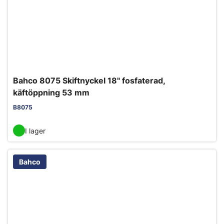
Bahco 8075 Skiftnyckel 18" fosfaterad,
käftöppning 53 mm
B8075
I lager
Bahco