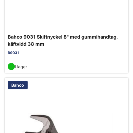
Bahco 9031 Skiftnyckel 8" med gummihandtag,
käftvidd 38 mm
B9031
I lager
Bahco