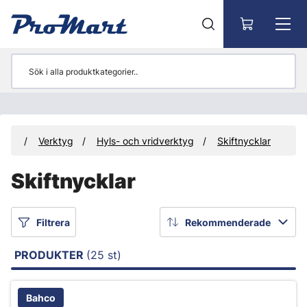
Gå till huvudinnehåll
kter
Verktyg
Hyls- och vridverktyg
Skiftnycklar
Skiftnycklar
Filtrera
Rekommenderade
PRODUKTER
(25 st)
Bahco