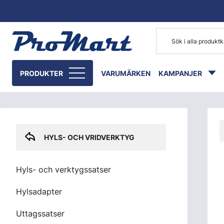
Gå till huvudinnehåll
Skip sidebar menu
PRODUKTER
VARUMÄRKEN
KAMPANJER
HYLS- OCH VRIDVERKTYG
Hyls- och verktygssatser
Hylsadapter
Uttagssatser