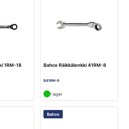
ki 1RM-18
Bahco Räikkälenkki 41RM-8
B41RM-8
I lager
Bahco