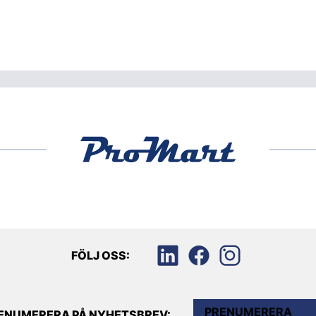
FÖLJ OSS:
PRENUMERERA
ENUMERERA PÅ NYHETSBREV: