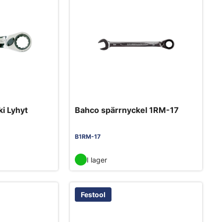
i Lyhyt
Bahco spärrnyckel 1RM-17
B1RM-17
I lager
Festool