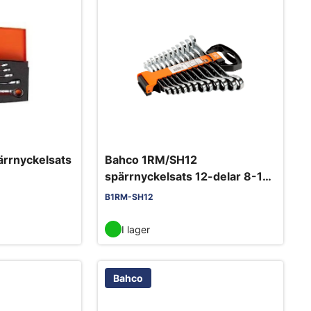
rrnyckelsats
Bahco 1RM/SH12
spärrnyckelsats 12-delar 8-19
mm
B1RM-SH12
I lager
Bahco