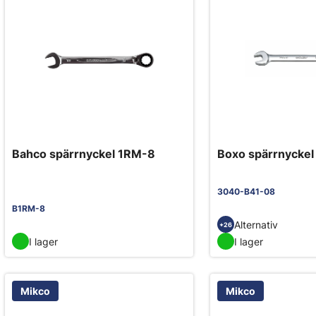
Bahco spärrnyckel 1RM-8
Boxo spärrnyckel
3040-B41-08
B1RM-8
Alternativ
+26
I lager
I lager
Mikco
Mikco