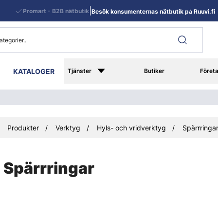
|
Promart - B2B nätbutik
Besök konsumenternas nätbutik på Ruuvi.fi
KATALOGER
Tjänster
Butiker
Föret
Produkter
Verktyg
Hyls- och vridverktyg
Spärrringa
Spärrringar