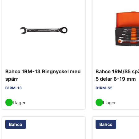
Bahco 1RM-13 Ringnyckel med
Bahco 1RM/S5 spä
spärr
5 delar 8-19 mm
B1RM-13
B1RM-S5
I lager
I lager
Bahco
Bahco