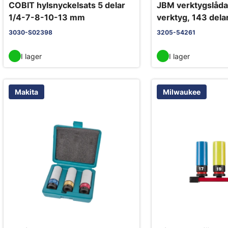
COBIT hylsnyckelsats 5 delar
JBM verktygslåd
1/4-7-8-10-13 mm
verktyg, 143 dela
3030-S02398
3205-54261
I lager
I lager
Makita
Milwaukee