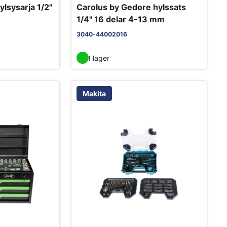
lsysarja 1/2"
Carolus by Gedore hylssats
1/4" 16 delar 4-13 mm
3040-44002016
I lager
Makita