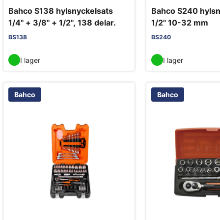
Bahco S138 hylsnyckelsats
Bahco S240 hylsn
1/4" + 3/8" + 1/2", 138 delar.
1/2" 10-32 mm
BS138
BS240
I lager
I lager
Bahco
Bahco