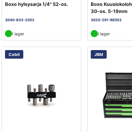
Boxo hylsysarja 1/4" 52-os.
Boxo Kuusiokolohy
30-os. 5-19mm
3040-B33-2052
3020-291-BE052
I lager
I lager
Cobit
JBM