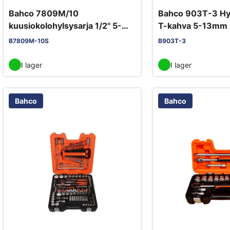
Bahco 7809M/10
Bahco 903T-3 Hyl
kuusiokolohylsysarja 1/2" 5-
T-kahva 5-13mm
19mm
B7809M-10S
B903T-3
I lager
I lager
Bahco
Bahco