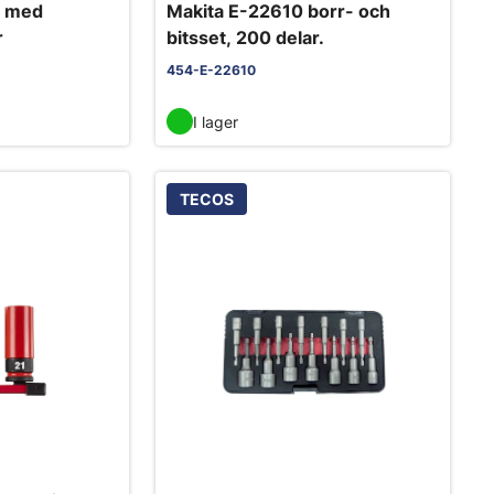
a med
Makita E-22610 borr- och
r
bitsset, 200 delar.
454-E-22610
I lager
TECOS