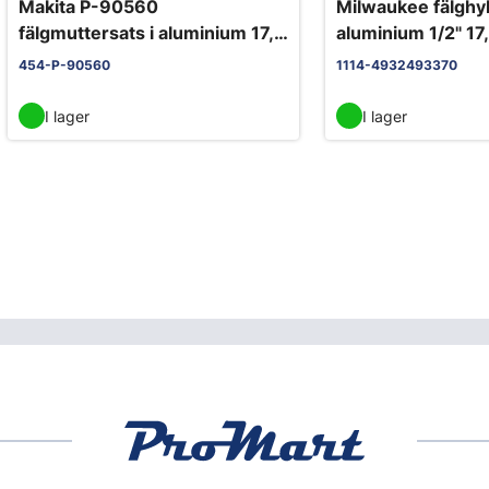
Makita P-90560
Milwaukee fälghyl
fälgmuttersats i aluminium 17,
aluminium 1/2" 17
19, 21 mm
magnetlist
454-P-90560
1114-4932493370
I lager
I lager