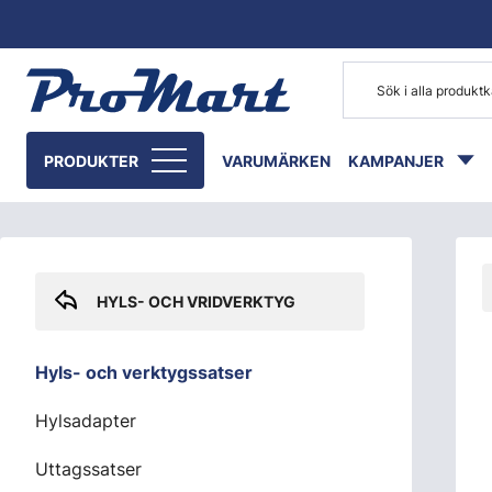
Gå till huvudinnehåll
Skip sidebar menu
PRODUKTER
VARUMÄRKEN
KAMPANJER
HYLS- OCH VRIDVERKTYG
Hyls- och verktygssatser
Hylsadapter
Uttagssatser