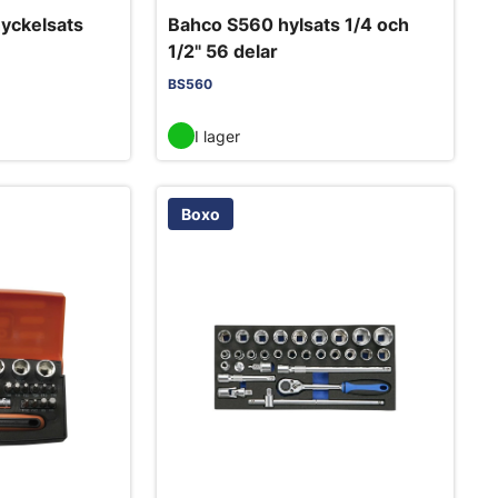
yckelsats
Bahco S560 hylsats 1/4 och
1/2" 56 delar
BS560
I lager
Boxo