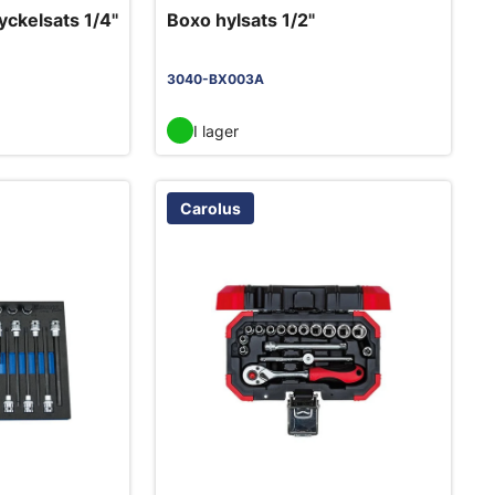
ckelsats 1/4"
Boxo hylsats 1/2"
3040-BX003A
I lager
Carolus