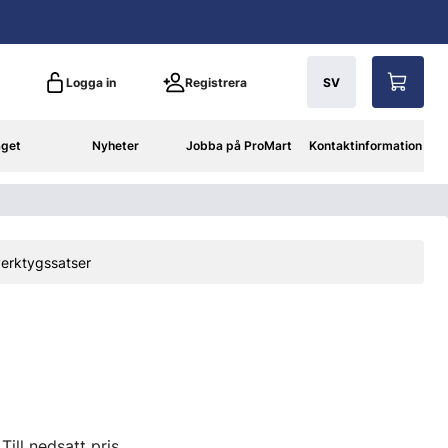
Logga in
Registrera
SV
aget
Nyheter
Jobba på ProMart
Kontaktinformation
verktygssatser
Till nedsatt pris