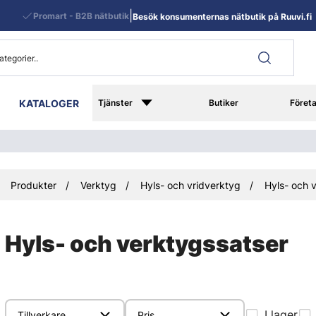
|
Promart - B2B nätbutik
Besök konsumenternas nätbutik på Ruuvi.fi
KATALOGER
Tjänster
Butiker
Föret
Produkter
Verktyg
Hyls- och vridverktyg
Hyls- och 
Hyls- och verktygssatser
I lager
Tillverkare
Pris