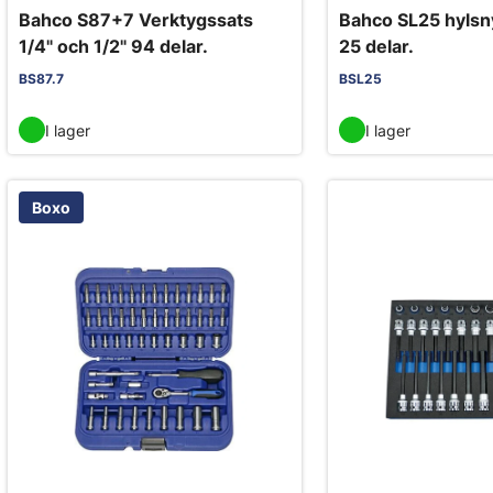
Bahco S87+7 Verktygssats
Bahco SL25 hylsny
1/4" och 1/2" 94 delar.
25 delar.
BS87.7
BSL25
I lager
I lager
Boxo