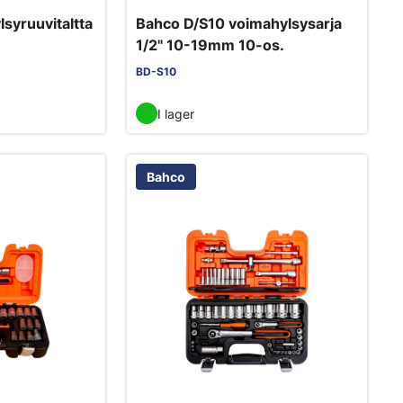
syruuvitaltta
Bahco D/S10 voimahylsysarja
1/2" 10-19mm 10-os.
BD-S10
I lager
Bahco