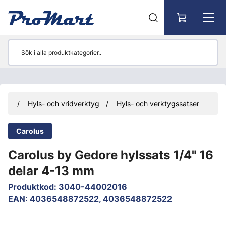
Gå till huvudinnehåll
tyg
Hyls- och vridverktyg
Hyls- och verktygssatser
Carolus
Carolus by Gedore hylssats 1/4" 16
delar 4-13 mm
Produktkod
:
3040-44002016
EAN
:
4036548872522, 4036548872522
Hoppa över bilder