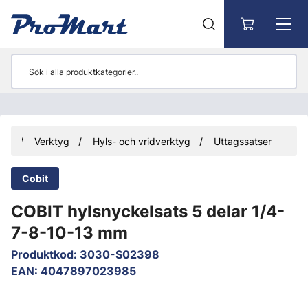
Gå till huvudinnehåll
ter
Verktyg
Hyls- och vridverktyg
Uttagssatser
Cobit
COBIT hylsnyckelsats 5 delar 1/4-
7-8-10-13 mm
Produktkod
:
3030-S02398
EAN
:
4047897023985
Hoppa över bilder