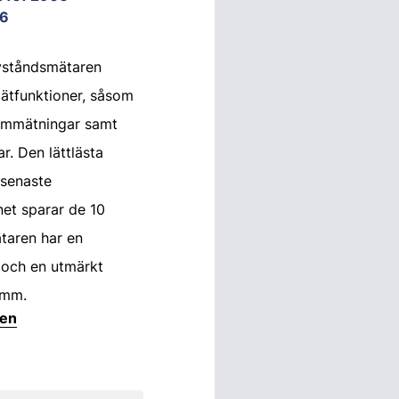
6
vståndsmätaren
mätfunktioner, såsom
lymmätningar samt
r. Den lättlästa
 senaste
et sparar de 10
ätaren har en
 och en utmärkt
 mm.
ten