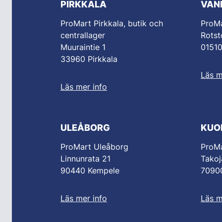
PIRKKALA
VAN
ProMart Pirkkala, butik och
ProM
centrallager
Rotst
Muuraintie 1
0151
33960 Pirkkala
Läs m
Läs mer info
ULEÅBORG
KUO
ProMart Uleåborg
ProMa
Linnunrata 21
Takoj
90440 Kempele
70900
Läs mer info
Läs m