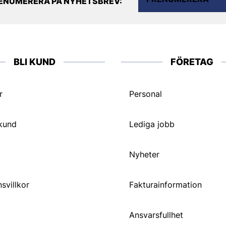
ENUMERERA PÅ NYHETSBREV:
BLI KUND
FÖRETAG
r
Personal
 kund
Lediga jobb
Nyheter
svillkor
Fakturainformation
Ansvarsfullhet