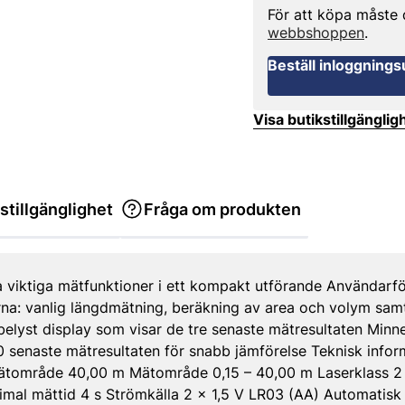
För att köpa måste
webbshoppen
.
Beställ inloggnings
Visa butikstillgänglig
stillgänglighet
Fråga om produkten
alla viktiga mätfunktioner i ett kompakt utförande Användarfö
rna: vanlig längdmätning, beräkning av area och volym samt
 belyst display som visar de tre senaste mätresultaten Min
0 senaste mätresultaten för snabb jämförelse Teknisk info
tområde 40,00 m Mätområde 0,15 – 40,00 m Laserklass 2
mal mättid 4 s Strömkälla 2 x 1,5 V LR03 (AA) Automatisk