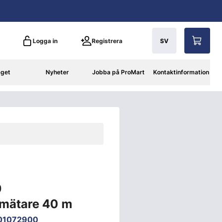
Logga in
Registrera
SV
aget
Nyheter
Jobba på ProMart
Kontaktinformation
0
smätare 40 m
01072900