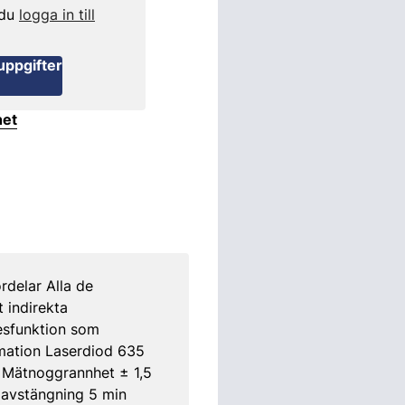
 du
logga in till
uppgifter
het
rdelar Alla de
 indirekta
nesfunktion som
rmation Laserdiod 635
 Mätnoggrannhet ± 1,5
 avstängning 5 min