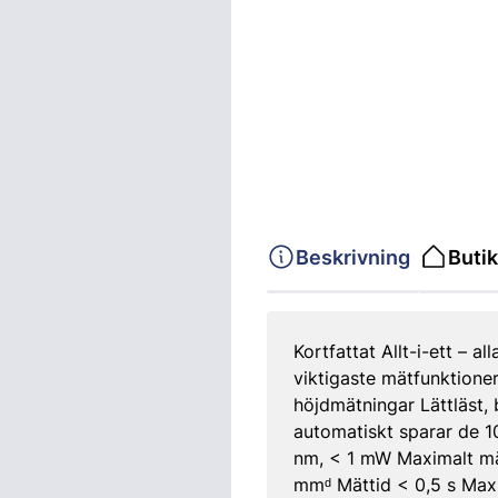
Beskrivning
Butik
Kortfattat Allt-i-ett – 
viktigaste mätfunktione
höjdmätningar Lättläst,
automatiskt sparar de 1
nm, < 1 mW Maximalt mä
mmᵈ Mättid < 0,5 s Maxi