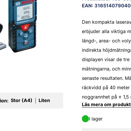
EAN
:
316514079040
Den kompakta lasera
erbjuder alla viktiga 
längd-, area- och vo
indirekta höjdmätninga
displayen visar de tre
mätningarna, och minn
senaste resultaten. M
räckvidd på 40 meter
noggrannhet på ± 1,5
Stor (A4)
Liten
ion:
|
Läs mera om produk
I lager