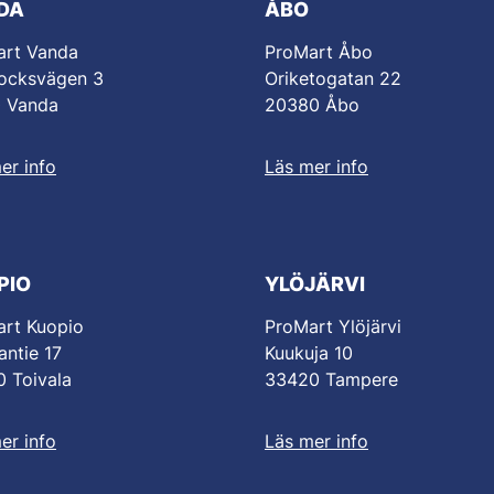
DA
ÅBO
art Vanda
ProMart Åbo
ocksvägen 3
Oriketogatan 22
0 Vanda
20380 Åbo
er info
Läs mer info
PIO
YLÖJÄRVI
rt Kuopio
ProMart Ylöjärvi
antie 17
Kuukuja 10
 Toivala
33420 Tampere
er info
Läs mer info