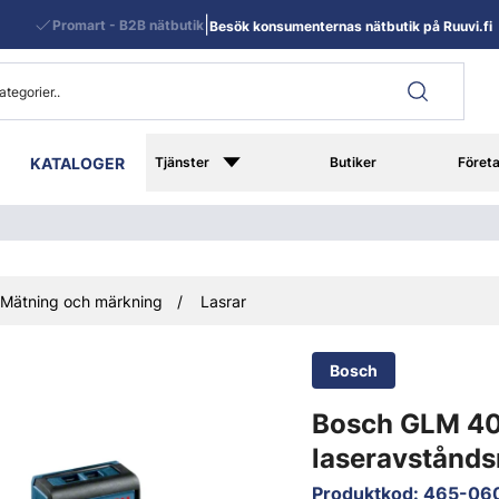
|
Promart - B2B nätbutik
Besök konsumenternas nätbutik på Ruuvi.fi
KATALOGER
Tjänster
Butiker
Föret
Mätning och märkning
Lasrar
Bosch
Bosch GLM 4
laseravstånd
Produktkod
:
465-06