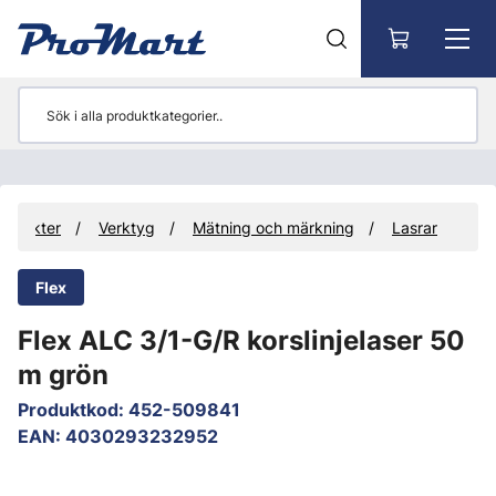
Gå till huvudinnehåll
rodukter
Verktyg
Mätning och märkning
Lasrar
Flex
Flex ALC 3/1-G/R korslinjelaser 50
m grön
Produktkod
:
452-509841
EAN
:
4030293232952
Hoppa över bilder