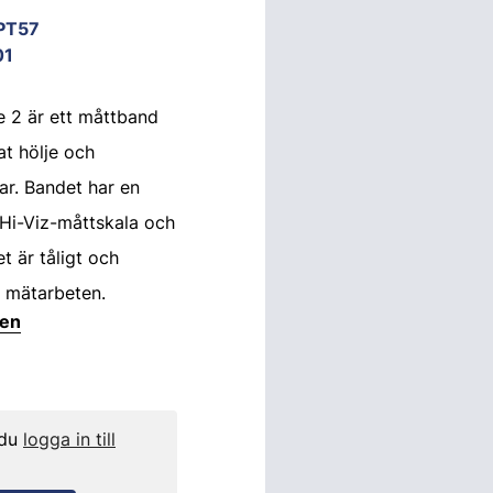
PT57
01
2 är ett måttband
t hölje och
r. Bandet har en
 Hi-Viz-måttskala och
t är tåligt och
 mätarbeten.
ten
 du
logga in till