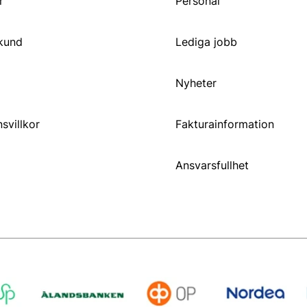
r
Personal
 kund
Lediga jobb
Nyheter
svillkor
Fakturainformation
Ansvarsfullhet