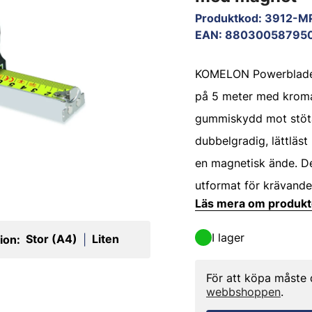
Produktkod
:
3912-M
EAN
:
88030058795
KOMELON Powerblade 
på 5 meter med kroma
gummiskydd mot stöta
dubbelgradig, lättläst
en magnetisk ände. De
utformat för krävande
Läs mera om produk
I lager
Stor (A4)
Liten
ion:
|
För att köpa måste
webbshoppen
.