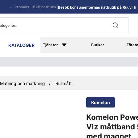
|
Promart - B2B nätbutik
Besök konsumenternas nätbutik på Ruuvi.fi
KATALOGER
Tjänster
Butiker
Föret
Mätning och märkning
Rullmått
Komelon
Komelon Powe
Viz måttband
med magnet