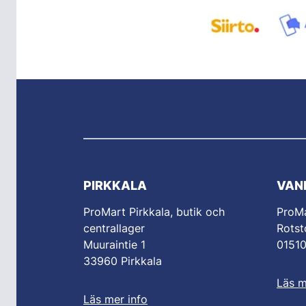
PIRKKALA
VAN
ProMart Pirkkala, butik och
ProM
centrallager
Rotst
Muuraintie 1
0151
33960 Pirkkala
Läs m
Läs mer info