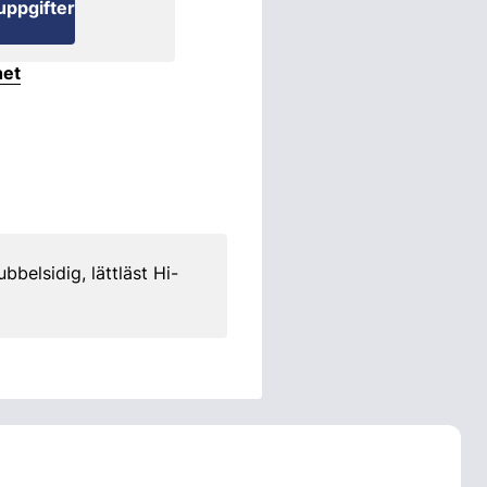
uppgifter
het
lsidig, lättläst Hi-