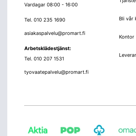
Tjänste
Vardagar 08:00 - 16:00
Bli vår
Tel.
010 235 1690
asiakaspalvelu@promart.fi
Kontor
Arbetsklädestjänst:
Leveran
Tel.
010 207 1531
tyovaatepalvelu@promart.fi