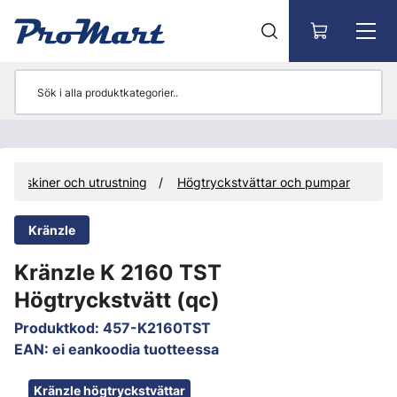
Gå till huvudinnehåll
Maskiner och utrustning
Högtryckstvättar och pumpar
Kränzle
Kränzle K 2160 TST
Högtryckstvätt (qc)
Produktkod
:
457-K2160TST
EAN
:
ei eankoodia tuotteessa
Hoppa över bilder
Kränzle högtryckstvättar