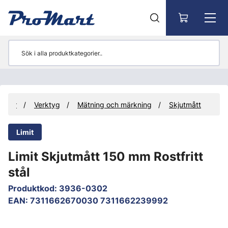
Gå till huvudinnehåll
ukter
Verktyg
Mätning och märkning
Skjutmått
Limit
Limit Skjutmått 150 mm Rostfritt
stål
Produktkod
:
3936-0302
EAN
:
7311662670030 7311662239992
Hoppa över bilder