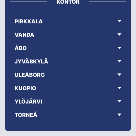
KONTOR
PIRKKALA
VANDA
ÅBO
JYVÄSKYLÄ
ULEÅBORG
KUOPIO
YLÖJÄRVI
TORNEÅ