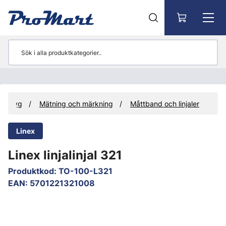
Gå till huvudinnehåll
Verktyg
Mätning och märkning
Måttband och linjaler
Linex
Linex linjalinjal 321
Produktkod
:
TO-100-L321
EAN
:
5701221321008
Hoppa över bilder