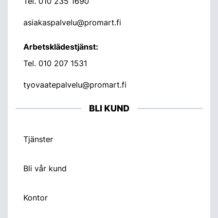
Tel.
010 235 1690
asiakaspalvelu@promart.fi
Arbetsklädestjänst:
Tel.
010 207 1531
tyovaatepalvelu@promart.fi
BLI KUND
Tjänster
Bli vår kund
Kontor