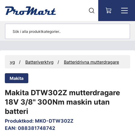
Gå till huvudinnehåll
Verktyg
Batteriverktyg
Batteridrivna mutterdragare
Makita
Makita DTW302Z mutterdragare
18V 3/8" 300Nm maskin utan
batteri
Produktkod
:
MKO-DTW302Z
EAN
:
088381748742