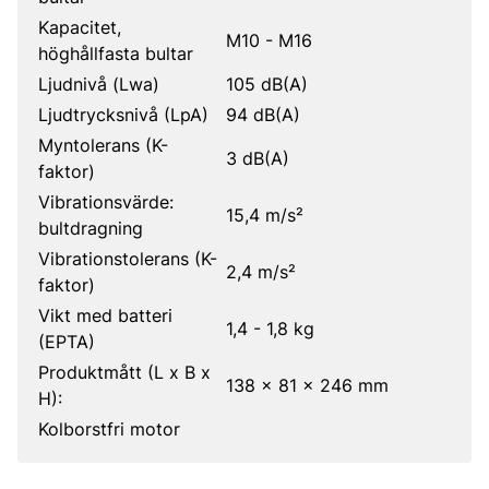
Kapacitet,
M10 - M16
höghållfasta bultar
Ljudnivå (Lwa)
105 dB(A)
Ljudtrycksnivå (LpA)
94 dB(A)
Myntolerans (K-
3 dB(A)
faktor)
Vibrationsvärde:
15,4 m/s²
bultdragning
Vibrationstolerans (K-
2,4 m/s²
faktor)
Vikt med batteri
1,4 - 1,8 kg
(EPTA)
Produktmått (L x B x
138 x 81 x 246 mm
H):
Kolborstfri motor