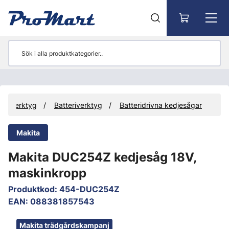
Gå till huvudinnehåll
Verktyg
Batteriverktyg
Batteridrivna kedjesågar
Makita
Makita DUC254Z kedjesåg 18V,
maskinkropp
Produktkod
:
454-DUC254Z
EAN
:
088381857543
Hoppa över bilder
Makita trädgårdskampanj