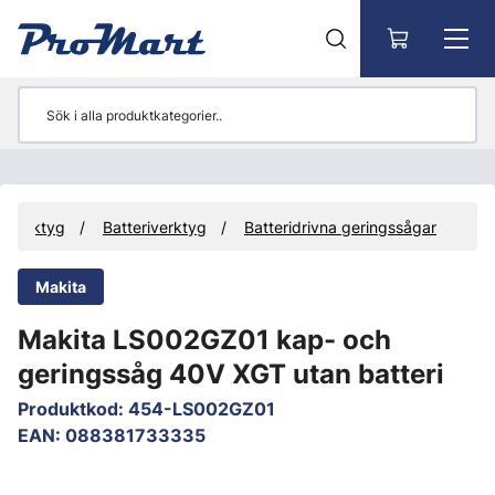
Gå till huvudinnehåll
Verktyg
Batteriverktyg
Batteridrivna geringssågar
Makita
Makita LS002GZ01 kap- och
geringssåg 40V XGT utan batteri
Produktkod
:
454-LS002GZ01
EAN
:
088381733335
Hoppa över bilder