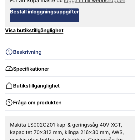
För att köpa måste du
logga in till webbshoppen
.
Beställ inloggningsuppgifter
Visa butikstillgänglighet
Beskrivning
Specifikationer
Butikstillgänglighet
Fråga om produkten
Makita LS002GZ01 kap-& geringssåg 40V XGT,
kapacitet 70x312 mm, klinga 216x30 mm, AWS,
maskin utan batteri och laddare. Geringssåg för