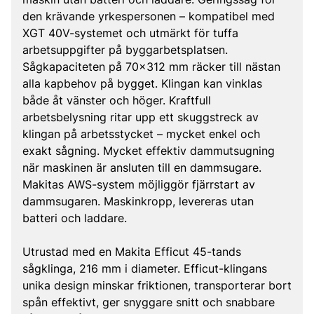
den krävande yrkespersonen – kompatibel med
XGT 40V-systemet och utmärkt för tuffa
arbetsuppgifter på byggarbetsplatsen.
Sågkapaciteten på 70x312 mm räcker till nästan
alla kapbehov på bygget. Klingan kan vinklas
både åt vänster och höger. Kraftfull
arbetsbelysning ritar upp ett skuggstreck av
klingan på arbetsstycket – mycket enkel och
exakt sågning. Mycket effektiv dammutsugning
när maskinen är ansluten till en dammsugare.
Makitas AWS-system möjliggör fjärrstart av
dammsugaren. Maskinkropp, levereras utan
batteri och laddare.
Utrustad med en Makita Efficut 45-tands
sågklinga, 216 mm i diameter. Efficut-klingans
unika design minskar friktionen, transporterar bort
spån effektivt, ger snyggare snitt och snabbare