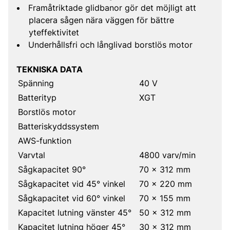
Framåtriktade glidbanor gör det möjligt att
placera sågen nära väggen för bättre
yteffektivitet
Underhållsfri och långlivad borstlös motor
TEKNISKA DATA
Spänning
40 V
Batterityp
XGT
Borstlös motor
Batteriskyddssystem
AWS-funktion
Varvtal
4800 varv/min
Sågkapacitet 90°
70 x 312 mm
Sågkapacitet vid 45° vinkel
70 x 220 mm
Sågkapacitet vid 60° vinkel
70 x 155 mm
Kapacitet lutning vänster 45°
50 x 312 mm
Kapacitet lutning höger 45°
30 x 312 mm