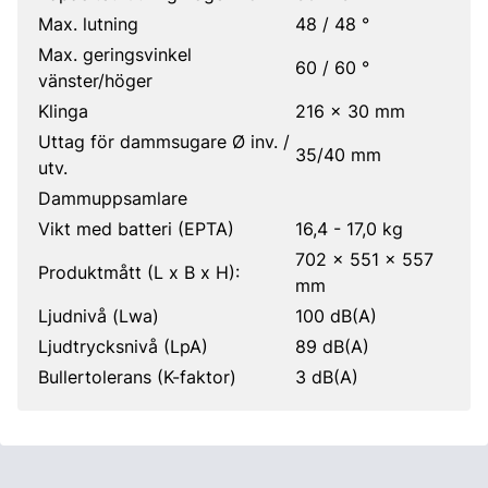
Max. lutning
48 / 48 °
Max. geringsvinkel
60 / 60 °
vänster/höger
Klinga
216 x 30 mm
Uttag för dammsugare Ø inv. /
35/40 mm
utv.
Dammuppsamlare
Vikt med batteri (EPTA)
16,4 - 17,0 kg
702 x 551 x 557
Produktmått (L x B x H):
mm
Ljudnivå (Lwa)
100 dB(A)
Ljudtrycksnivå (LpA)
89 dB(A)
Bullertolerans (K-faktor)
3 dB(A)