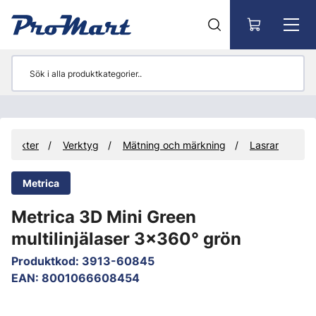
Gå till huvudinnehåll
rodukter
Verktyg
Mätning och märkning
Lasrar
Metrica
Metrica 3D Mini Green
multilinjälaser 3x360° grön
Produktkod
:
3913-60845
EAN
:
8001066608454
Hoppa över bilder