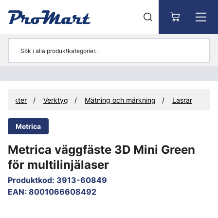
Gå till huvudinnehåll
rodukter
Verktyg
Mätning och märkning
Lasrar
Metrica
Metrica väggfäste 3D Mini Green
för multilinjälaser
Produktkod
:
3913-60849
EAN
:
8001066608492
Hoppa över bilder