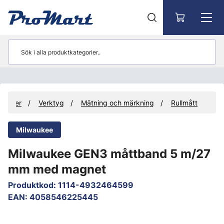
Gå till huvudinnehåll
dukter
Verktyg
Mätning och märkning
Rullmått
Milwaukee
Milwaukee GEN3 måttband 5 m/27
mm med magnet
Produktkod
:
1114-4932464599
EAN
:
4058546225445
Hoppa över bilder