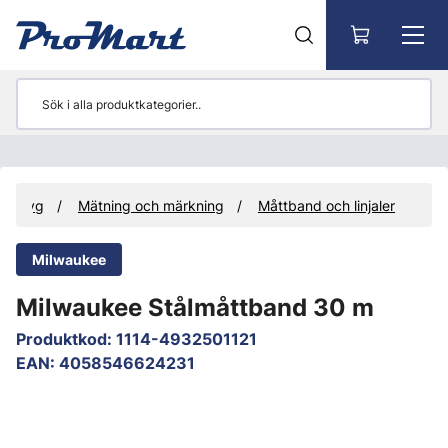
Gå till huvudinnehåll
Verktyg
Mätning och märkning
Måttband och linjaler
Milwaukee
Milwaukee Stålmåttband 30 m
Produktkod
:
1114-4932501121
EAN
:
4058546624231
Hoppa över bilder