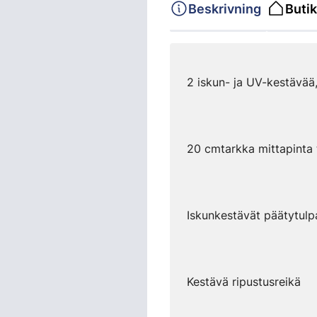
Beskrivning
Butik
2 iskun- ja UV-kestävää,
20 cmtarkka mittapinta
Iskunkestävät päätytulp
Kestävä ripustusreikä