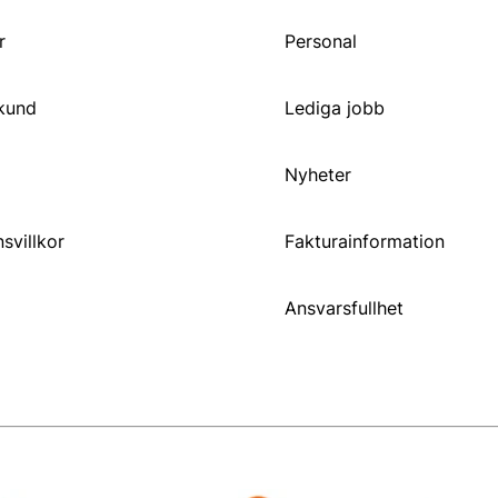
r
Personal
 kund
Lediga jobb
Nyheter
svillkor
Fakturainformation
Ansvarsfullhet