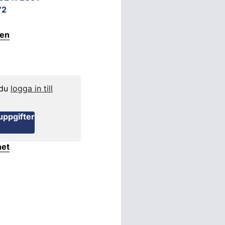
72
ten
 du
logga in till
uppgifter
het