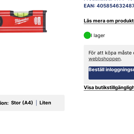
EAN
:
40585463248
Läs mera om produk
I lager
För att köpa måste
webbshoppen
.
Beställ inloggnings
Visa butikstillgänglig
Stor (A4)
Liten
ion:
|