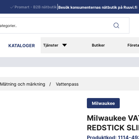
|
Promart - B2B nätbutik
Besök konsumenternas nätbutik på Ruuvi.fi
KATALOGER
Tjänster
Butiker
Föret
Mätning och märkning
Vattenpass
Milwaukee
Milwaukee V
REDSTICK SL
Produktkod
:
1114-4