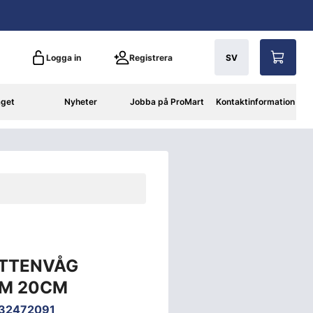
Logga in
Registrera
SV
aget
Nyheter
Jobba på ProMart
Kontaktinformation
ATTENVÅG
IM 20CM
932472091