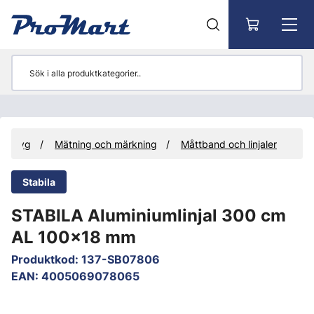
Gå till huvudinnehåll
Verktyg
Mätning och märkning
Måttband och linjaler
Stabila
STABILA Aluminiumlinjal 300 cm
AL 100x18 mm
Produktkod
:
137-SB07806
EAN
:
4005069078065
Hoppa över bilder