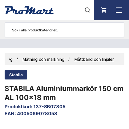
Gå till huvudinnehåll
Verktyg
Mätning och märkning
Måttband och linjaler
Stabila
STABILA Aluminiummarkör 150 cm
AL 100x18 mm
Produktkod
:
137-SB07805
EAN
:
4005069078058
Hoppa över bilder