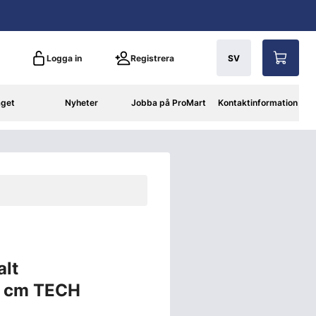
Logga in
Registrera
SV
aget
Nyheter
Jobba på ProMart
Kontaktinformation
alt
3 cm TECH