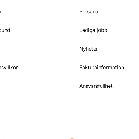
r
Personal
 kund
Lediga jobb
Nyheter
svillkor
Fakturainformation
Ansvarsfullhet