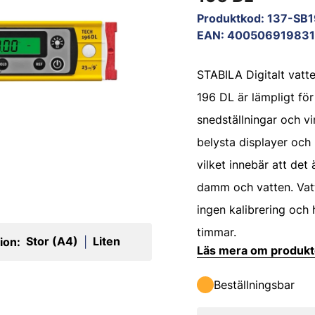
Produktkod
:
137-SB
EAN
:
400506919831
STABILA Digitalt vat
196 DL är lämpligt för
snedställningar och vi
belysta displayer och 
vilket innebär att det
damm och vatten. Vat
ingen kalibrering och 
timmar.
Stor (A4)
Liten
ion:
|
Läs mera om produk
Beställningsbar