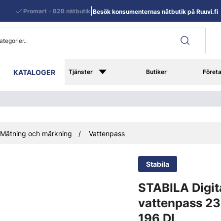
|
Promart - B2B nätbutik
Besök konsumenternas nätbutik på Ruuvi.fi
KATALOGER
Tjänster
Butiker
Föret
Mätning och märkning
Vattenpass
Stabila
STABILA Digit
vattenpass 2
196 DL