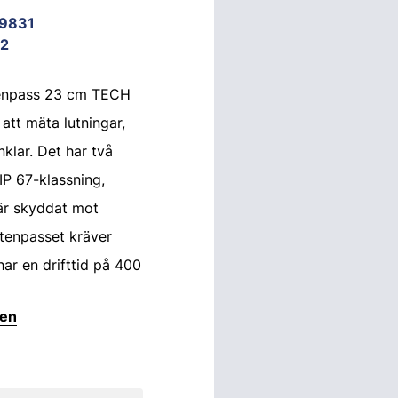
19831
2
tenpass 23 cm TECH
 att mäta lutningar,
nklar. Det har två
IP 67-klassning,
 är skyddat mot
tenpasset kräver
har en drifttid på 400
ten