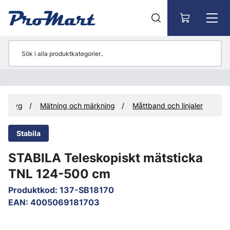
Gå till huvudinnehåll
Verktyg
Mätning och märkning
Måttband och linjaler
Stabila
STABILA Teleskopiskt mätsticka
TNL 124-500 cm
Produktkod
:
137-SB18170
EAN
:
4005069181703
Hoppa över bilder