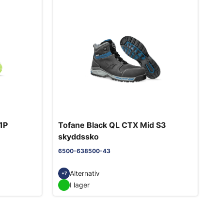
1P
Tofane Black QL CTX Mid S3
skyddssko
6500-638500-43
Alternativ
+7
I lager