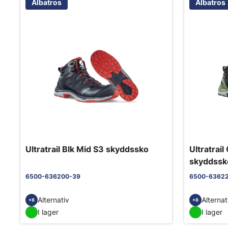
Albatros
Albatros
Ultratrail Blk Mid S3 skyddssko
Ultratrai
skyddssk
6500-636200-39
6500-6362
Alternativ
Alternat
+8
+8
I lager
I lager