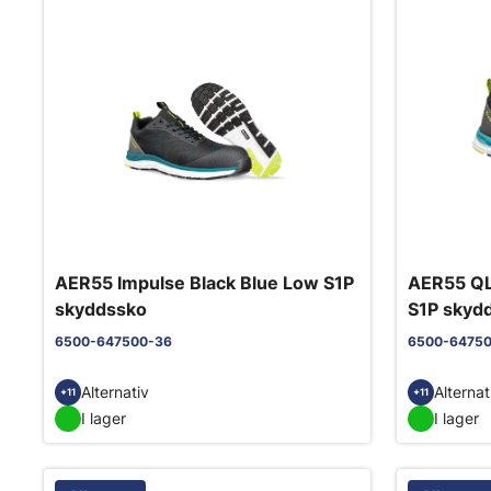
AER55 Impulse Black Blue Low S1P
AER55 QL
skyddssko
S1P skyd
6500-647500-36
6500-6475
Alternativ
Alternat
+11
+11
I lager
I lager