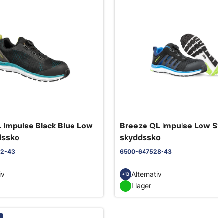
 Impulse Black Blue Low
Breeze QL Impulse Low S
dssko
skyddssko
02-43
6500-647528-43
iv
Alternativ
+10
I lager