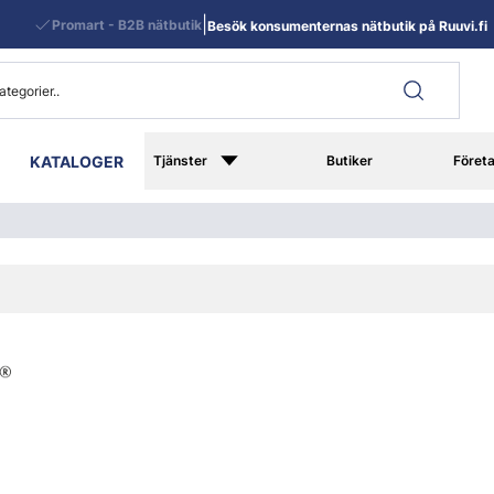
|
Promart - B2B nätbutik
Besök konsumenternas nätbutik på Ruuvi.fi
KATALOGER
Tjänster
Butiker
Föret