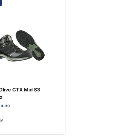
l Olive CTX Mid S3
o
20-39
iv