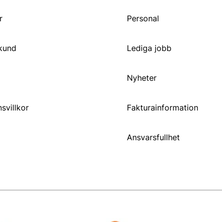
r
Personal
 kund
Lediga jobb
Nyheter
svillkor
Fakturainformation
Ansvarsfullhet