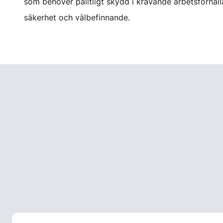
som behöver pålitligt skydd i krävande arbetsförhåll
säkerhet och välbefinnande.