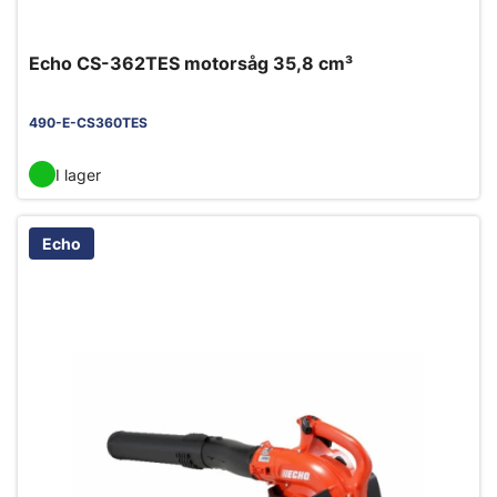
Echo CS-362TES motorsåg 35,8 cm³
490-E-CS360TES
I lager
Echo