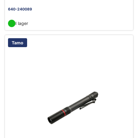
640-240089
I lager
Tamo