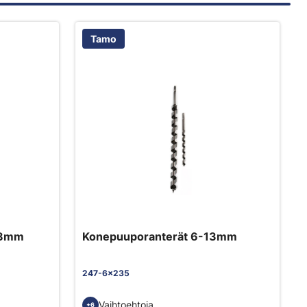
Tamo
28mm
Konepuuporanterät 6-13mm
247-6x235
Vaihtoehtoja
+6