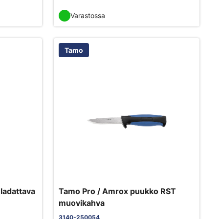
Varastossa
Tamo
ladattava
Tamo Pro / Amrox puukko RST
muovikahva
3140-250054