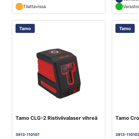
Tilattavissa
Varasto
Tamo
Tamo
Tamo CLG-2 Ristiviivalaser vihreä
Tamo Cros
3913-110107
3913-11010