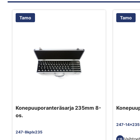
Tamo
Tamo
Konepuuporanteräsarja 235mm 8-
Konepuup
os.
247-14x235
247-8kplx235
Vaihtoe
+15