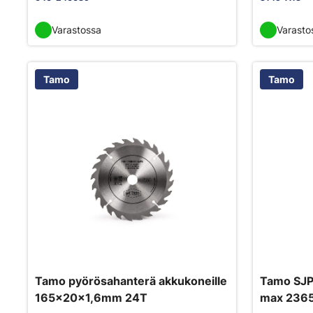
Varastossa
Varasto
Tamo
Tamo
Tamo pyörösahanterä akkukoneille
Tamo SJP4
165x20x1,6mm 24T
max 2365