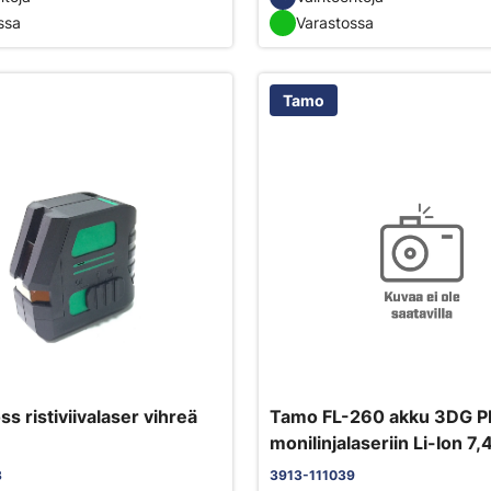
ssa
Varastossa
Tamo
s ristiviivalaser vihreä
Tamo FL-260 akku 3DG 
monilinjalaseriin Li-Ion 7,
2600mAh
3
3913-111039