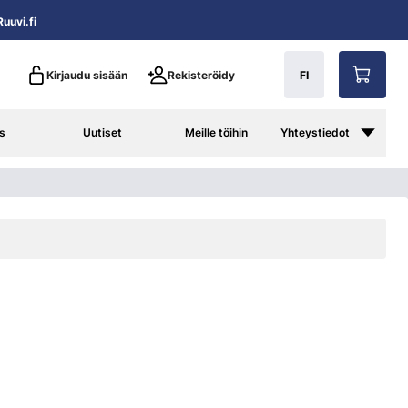
uuvi.fi
Kirjaudu sisään
Rekisteröidy
FI
s
Uutiset
Meille töihin
Yhteystiedot