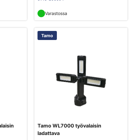
Varastossa
Tamo
laisin
Tamo WL7000 työvalaisin
ladattava