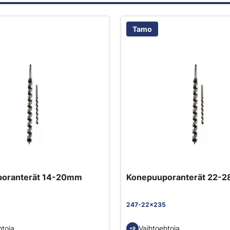
Tamo
oranterät 14-20mm
Konepuuporanterät 22-
247-22x235
htoja
Vaihtoehtoja
+9