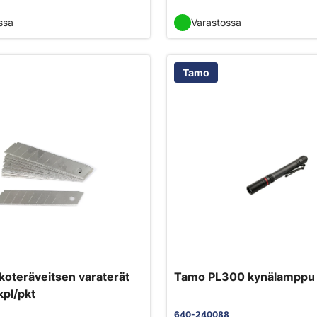
ssa
Varastossa
Tamo
oteräveitsen varaterät
Tamo PL300 kynälamppu 
pl/pkt
640-240088