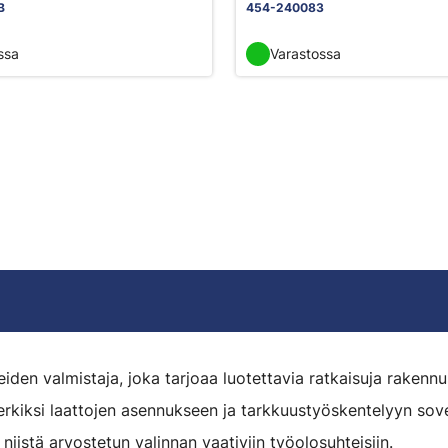
B
454-240083
ssa
Varastossa
den valmistaja, joka tarjoaa luotettavia ratkaisuja rakennus
merkiksi laattojen asennukseen ja tarkkuustyöskentelyyn sove
niistä arvostetun valinnan vaativiin työolosuhteisiin.