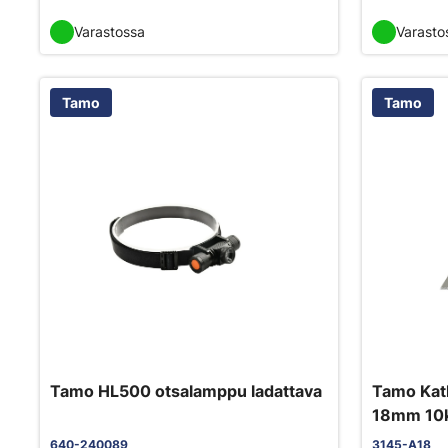
Varastossa
Varasto
Tamo
Tamo
Tamo HL500 otsalamppu ladattava
Tamo Katk
18mm 10k
640-240089
3145-A18