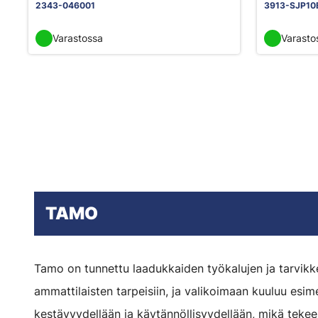
2343-046001
3913-SJP10
Varastossa
Varasto
TAMO
Tamo on tunnettu laadukkaiden työkalujen ja tarvikkei
ammattilaisten tarpeisiin, ja valikoimaan kuuluu esi
kestävyydellään ja käytännöllisyydellään, mikä tekee 