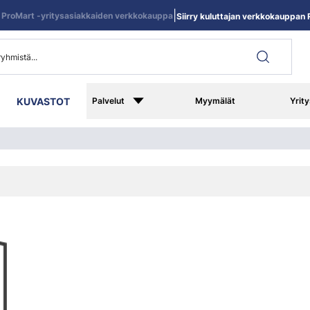
|
ProMart -yritysasiakkaiden verkkokauppa
Siirry kuluttajan verkkokauppan R
KUVASTOT
Palvelut
Myymälät
Yrity