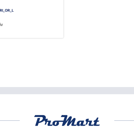
RI_OR_L
iv