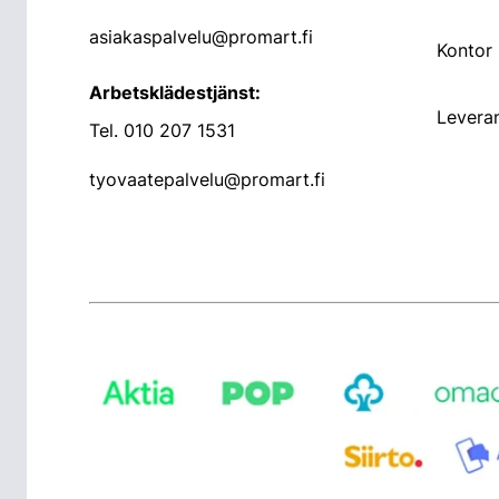
asiakaspalvelu@promart.fi
Kontor
Arbetsklädestjänst:
Leveran
Tel.
010 207 1531
tyovaatepalvelu@promart.fi