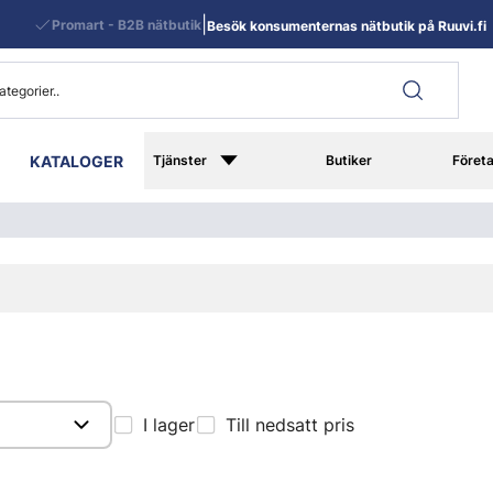
|
Promart - B2B nätbutik
Besök konsumenternas nätbutik på Ruuvi.fi
KATALOGER
Tjänster
Butiker
Föret
I lager
Till nedsatt pris