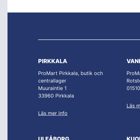
PIRKKALA
VAN
ProMart Pirkkala, butik och
ProM
centrallager
Rotst
Muuraintie 1
0151
33960 Pirkkala
Läs m
Läs mer info
ULEÅBORG
KUO