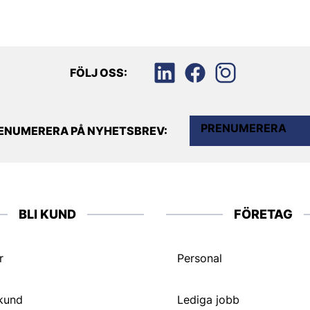
FÖLJ OSS:
PRENUMERERA
ENUMERERA PÅ NYHETSBREV:
BLI KUND
FÖRETAG
r
Personal
 kund
Lediga jobb