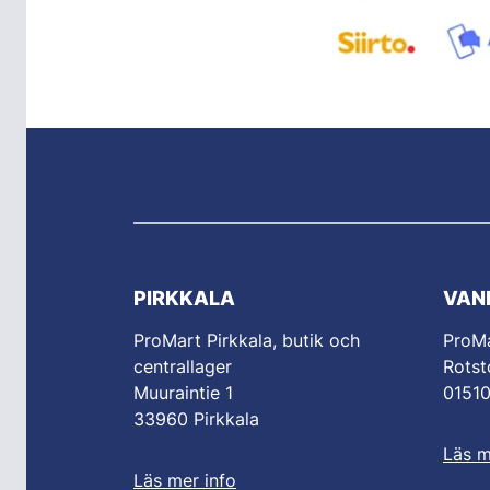
PIRKKALA
VAN
ProMart Pirkkala, butik och
ProM
centrallager
Rotst
Muuraintie 1
0151
33960 Pirkkala
Läs m
Läs mer info