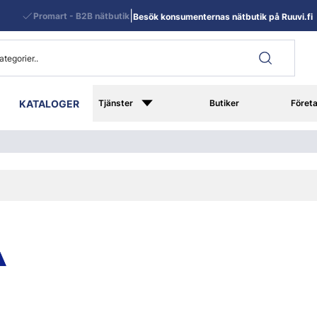
|
Promart - B2B nätbutik
Besök konsumenternas nätbutik på Ruuvi.fi
KATALOGER
Tjänster
Butiker
Föret