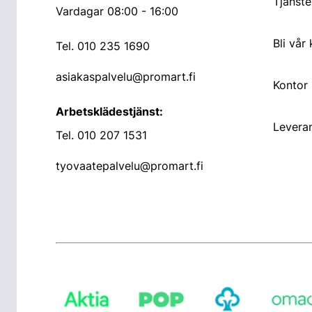
Tjänste
Vardagar 08:00 - 16:00
Bli vår
Tel.
010 235 1690
asiakaspalvelu@promart.fi
Kontor
Arbetsklädestjänst:
Leveran
Tel.
010 207 1531
tyovaatepalvelu@promart.fi