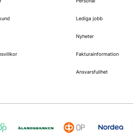
r
Personal
 kund
Lediga jobb
Nyheter
svillkor
Fakturainformation
Ansvarsfullhet