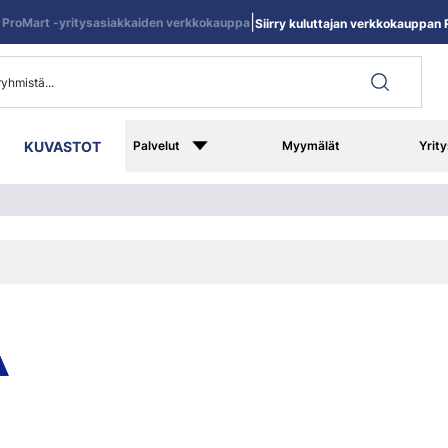
|
ProMart -yritysasiakkaiden verkkokauppa
Siirry kuluttajan verkkokauppan R
KUVASTOT
Palvelut
Myymälät
Yrity