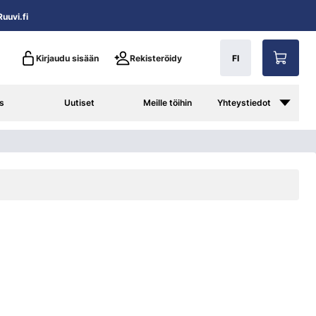
uuvi.fi
Kirjaudu sisään
Rekisteröidy
FI
s
Uutiset
Meille töihin
Yhteystiedot