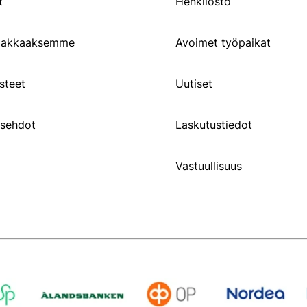
t
Henkilöstö
siakkaaksemme
Avoimet työpaikat
steet
Uutiset
usehdot
Laskutustiedot
Vastuullisuus