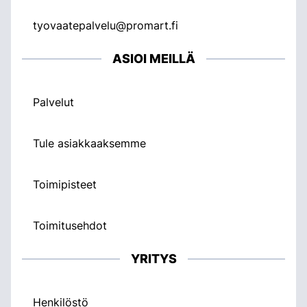
tyovaatepalvelu@promart.fi
ASIOI MEILLÄ
Palvelut
Tule asiakkaaksemme
Toimipisteet
Toimitusehdot
YRITYS
Henkilöstö