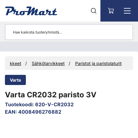
Siirry pääsisältöön
Tarvikkeet
Sähkötarvikkeet
Paristot ja paristolaturit
Varta
Varta CR2032 paristo 3V
Tuotekoodi
:
620-V-CR2032
EAN
:
4008496276882
Ohita kuvat