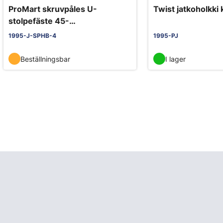
ProMart skruvpåles U-
Twist jatkoholkki
stolpefäste 45-
90/75mm/4x120mm
1995-J-SPHB-4
1995-PJ
Beställningsbar
I lager