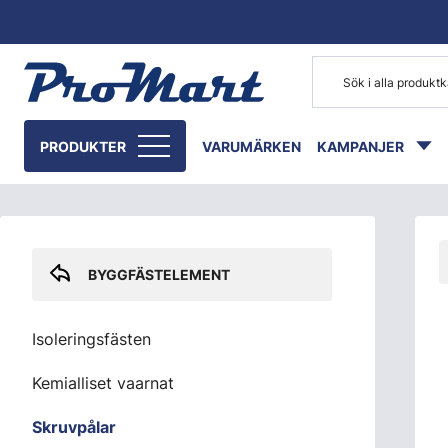
Gå till huvudinnehåll
Skip sidebar menu
PRODUKTER
VARUMÄRKEN
KAMPANJER
BYGGFÄSTELEMENT
Isoleringsfästen
Kemialliset vaarnat
Skruvpålar