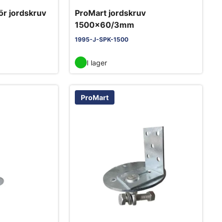
ör jordskruv
ProMart jordskruv
1500x60/3mm
1995-J-SPK-1500
I lager
ProMart