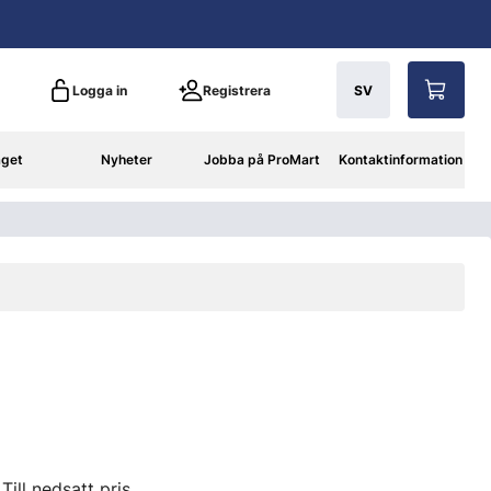
Logga in
Registrera
SV
aget
Nyheter
Jobba på ProMart
Kontaktinformation
Till nedsatt pris