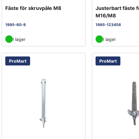
Fäste för skruvpåle M8
Justerbart fäste f
M16/M8
1995-60-8
1995-123456
I lager
I lager
ProMart
ProMart