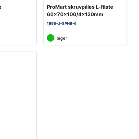
e
ProMart skruvpåles L-fäste
60x70x100/4x120mm
1995-J-SPHB-6
I lager