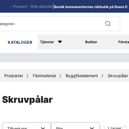
|
Promart - B2B nätbutik
Besök konsumenternas nätbutik på Ruuvi.fi
KATALOGER
Tjänster
Butiker
Föret
Produkter
Fästmaterial
Byggfästelement
Skruvpålar
Skruvpålar
I lager
Tillverkare
Pris