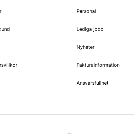
r
Personal
 kund
Lediga jobb
Nyheter
svillkor
Fakturainformation
Ansvarsfullhet