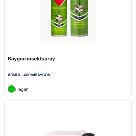
Baygon insektspray
80MUU-400mlBAYGON
I lager