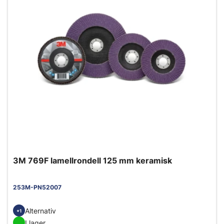
3M 769F lamellrondell 125 mm keramisk
253M-PN52007
Alternativ
+1
I lager