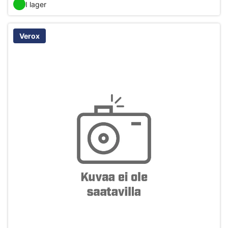
I lager
Verox