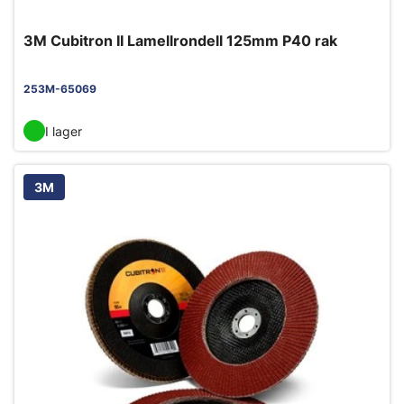
3M Cubitron II Lamellrondell 125mm P40 rak
253M-65069
I lager
3M