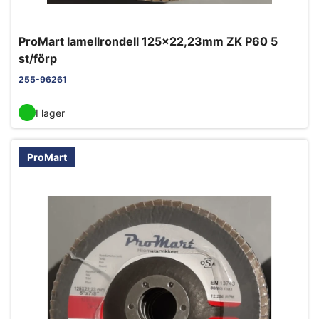
ProMart lamellrondell 125x22,23mm ZK P60 5
st/förp
255-96261
I lager
ProMart