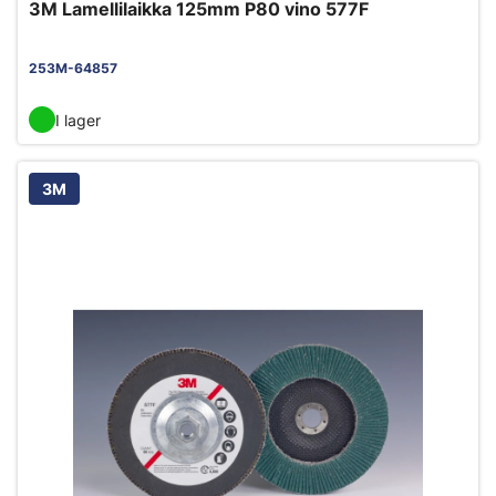
3M Lamellilaikka 125mm P80 vino 577F
253M-64857
I lager
3M