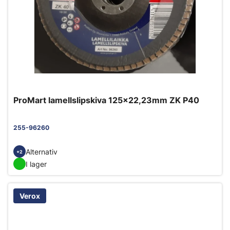
ProMart lamellslipskiva 125x22,23mm ZK P40
255-96260
Alternativ
+2
I lager
Verox