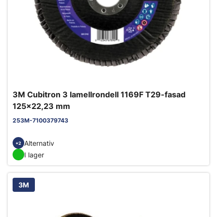
3M Cubitron 3 lamellrondell 1169F T29-fasad
125x22,23 mm
253M-7100379743
Alternativ
+2
I lager
3M