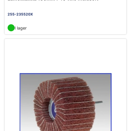
255-235520X
I lager