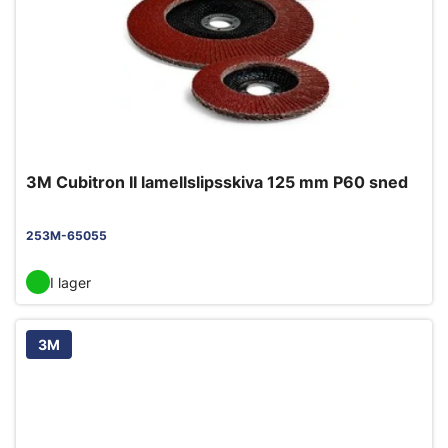
3M Cubitron II lamellslipsskiva 125 mm P60 sned
253M-65055
I lager
3M