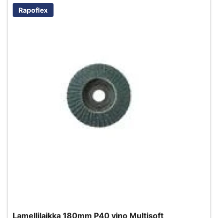
Rapoflex
Lamellilaikka 180mm P40 vino Multisoft