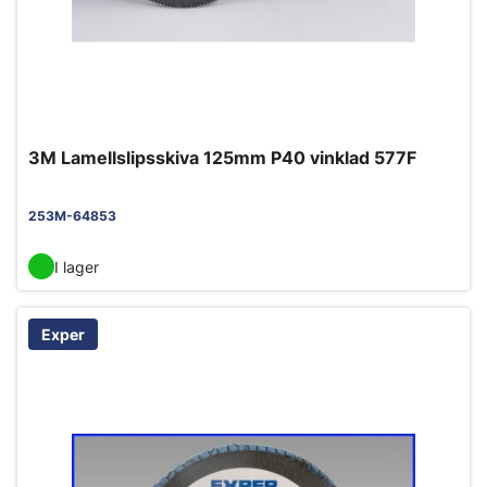
3M Lamellslipsskiva 125mm P40 vinklad 577F
253M-64853
I lager
Exper