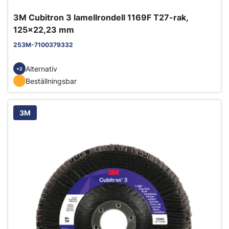
3M Cubitron 3 lamellrondell 1169F T27-rak,
125x22,23 mm
253M-7100379332
Alternativ
+2
Beställningsbar
3M