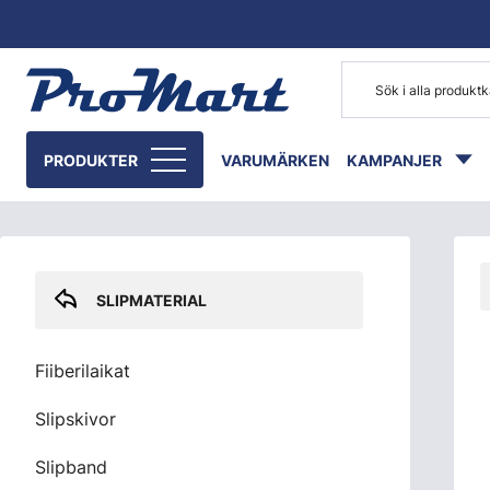
Gå till huvudinnehåll
Skip sidebar menu
PRODUKTER
VARUMÄRKEN
KAMPANJER
SLIPMATERIAL
Fiiberilaikat
Slipskivor
Slipband