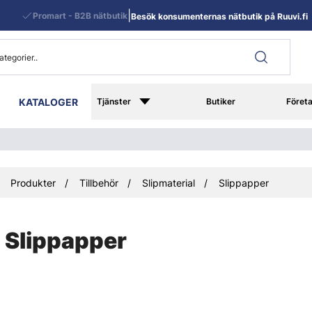
|
Promart - B2B nätbutik
Besök konsumenternas nätbutik på Ruuvi.fi
KATALOGER
Tjänster
Butiker
Föret
Produkter
Tillbehör
Slipmaterial
Slippapper
Slippapper