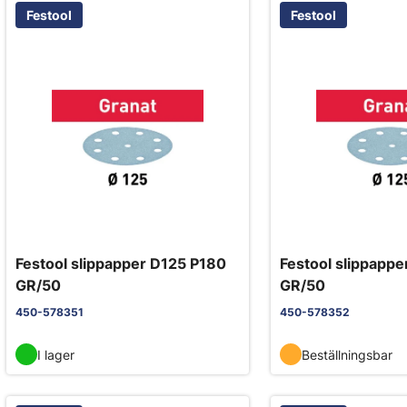
Festool
Festool
Festool slippapper D125 P180
Festool slippapp
GR/50
GR/50
450-578351
450-578352
I lager
Beställningsbar