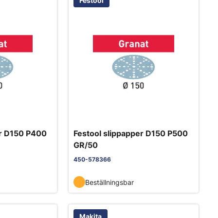
Festool
er D150 P400
Festool slippapper D150 P500
GR/50
450-578366
Beställningsbar
Makita