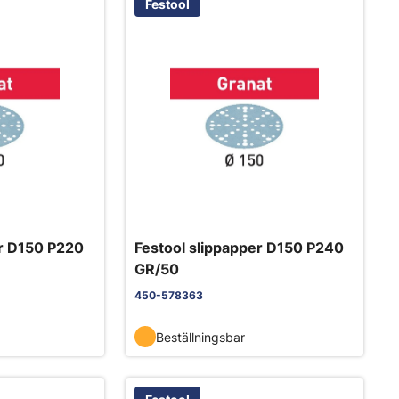
Festool
er D150 P220
Festool slippapper D150 P240
GR/50
450-578363
Beställningsbar