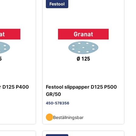
Festool
er D125 P400
Festool slippapper D125 P500
GR/50
450-578356
Beställningsbar