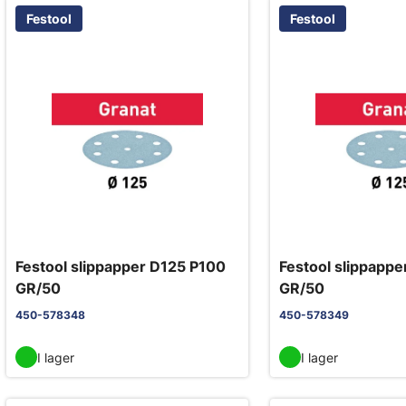
Festool
Festool
Festool slippapper D125 P100
Festool slippapp
GR/50
GR/50
450-578348
450-578349
I lager
I lager