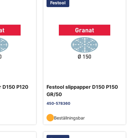
Festool
er D150 P120
Festool slippapper D150 P150
GR/50
450-578360
Beställningsbar