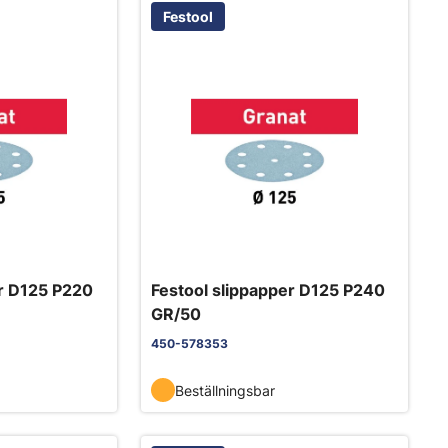
Festool
er D125 P220
Festool slippapper D125 P240
GR/50
450-578353
Beställningsbar