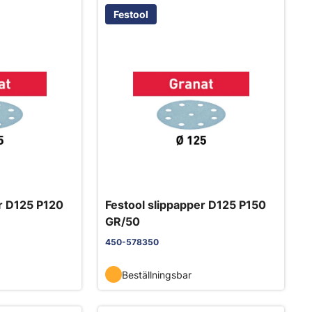
Festool
er D125 P120
Festool slippapper D125 P150
GR/50
450-578350
Beställningsbar