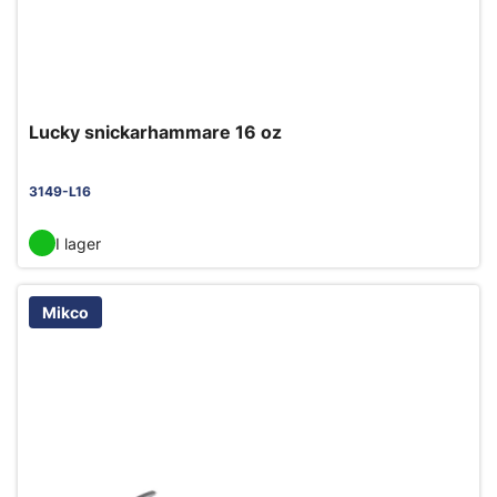
Lucky snickarhammare 16 oz
3149-L16
I lager
Mikco