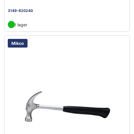
3149-820240
I lager
Mikco