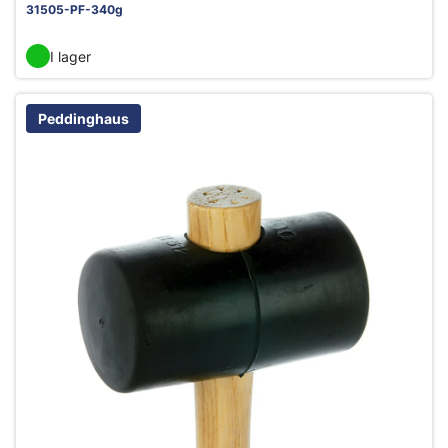
31505-PF-340g
I lager
Peddinghaus