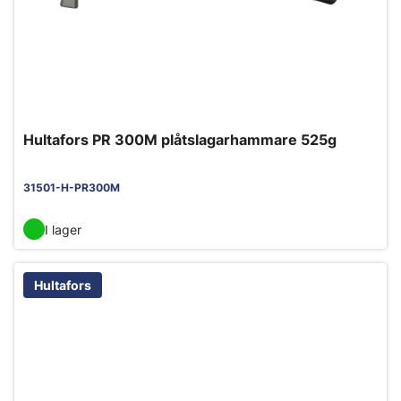
Hultafors PR 300M plåtslagarhammare 525g
31501-H-PR300M
I lager
Hultafors