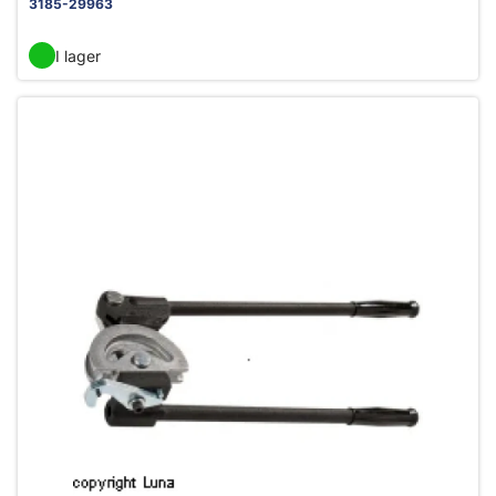
3185-29963
I lager