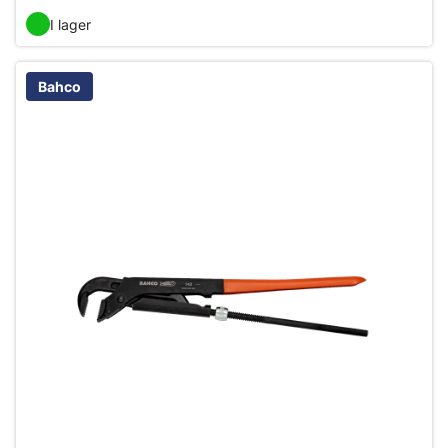
I lager
Bahco