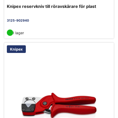
Knipex reservkniv till röravskärare för plast
3125-902940
I lager
Knipex