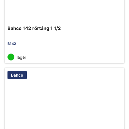
Bahco 142 rörtång 1 1/2
B142
I lager
Bahco