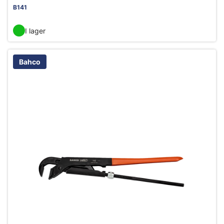
B141
I lager
Bahco