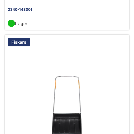
3340-143001
I lager
Fiskars