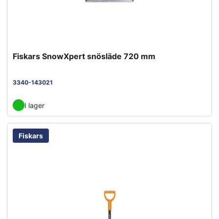
Fiskars SnowXpert snösläde 720 mm
3340-143021
I lager
Fiskars