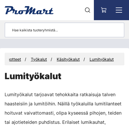
Siirry pääsisältöön
Tuotteet
Työkalut
Käsityökalut
Lumityökalut
Lumityökalut
Lumityökalut tarjoavat tehokkaita ratkaisuja talven
haasteisiin ja lumitöihin. Näillä työkaluilla lumitilanteet
hoituvat vaivattomasti, olipa kyseessä pihojen, teiden
tai ajotieteiden puhdistus. Erilaiset lumikauhat,