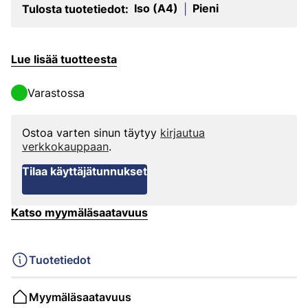
Iso (A4)
Pieni
Tulosta tuotetiedot:
|
Lue lisää tuotteesta
Varastossa
Ostoa varten sinun täytyy
kirjautua
verkkokauppaan
.
Tilaa käyttäjätunnukset
Katso myymäläsaatavuus
Tuotetiedot
Myymäläsaatavuus