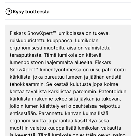
Kysy tuotteesta
Fiskars SnowXpert™ lumikolassa on tukeva,
ruiskupuristettu kuuppaosa. Lumikolan
ergonomisesti muotoiltu aisa on valmistettu
teräsputkesta. Tämä lumikola on kätevä
lumenpoistoon laajemmalta alueelta. Fiskars
SnowXpert™ lumentyöntimessä on uusi, patentoitu
kärkilista, joka pureutuu lumeen ja jäähän entistä
tehokkaammin. Se kestää kulutusta jopa kolme
kertaa tavallista kärkilistaa paremmin. Patentoidun
kärkilistan rakenne tekee siitä jäykän ja tukevan,
jolloin lumen käsittely eri olosuhteissa helpottuu
entisestään. Parannettu kahvan kulma lisää
ergonomisuutta ja parantaa käsittelyä sekä
muottiin valettu kuuppa lisää lumikolan vakautta
ja keveyttä. Tämä lumikola on erittäin kevyt, paino