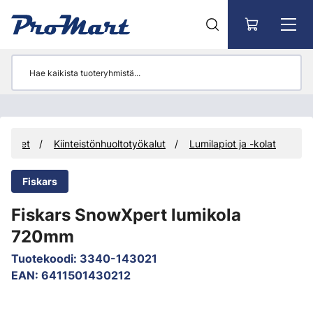
Siirry pääsisältöön
vikkeet
Kiinteistönhuoltotyökalut
Lumilapiot ja -kolat
Fiskars
Fiskars SnowXpert lumikola
720mm
Tuotekoodi
:
3340-143021
EAN
:
6411501430212
Ohita kuvat