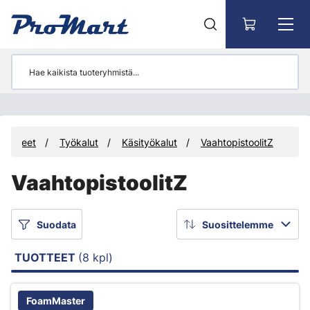
Siirry pääsisältöön
Tuotteet
Työkalut
Käsityökalut
VaahtopistoolitZ
VaahtopistoolitZ
Suodata
Suosittelemme
TUOTTEET
(8 kpl)
FoamMaster