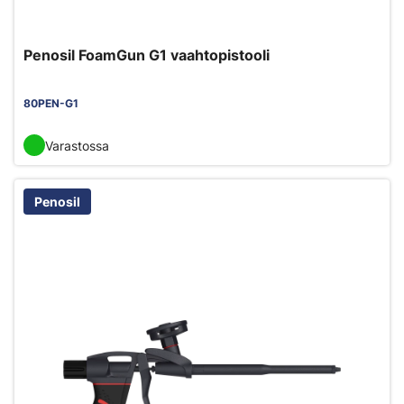
Penosil FoamGun G1 vaahtopistooli
80PEN-G1
Varastossa
Penosil