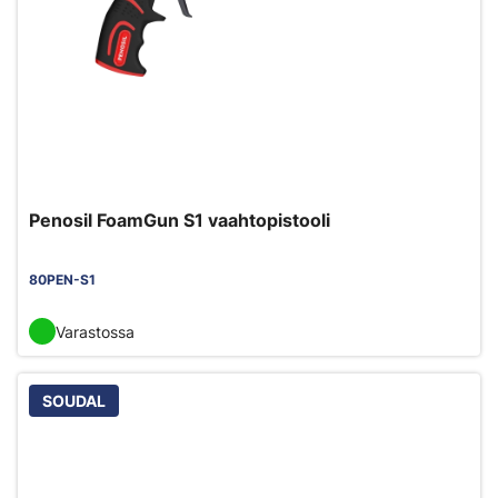
Penosil FoamGun S1 vaahtopistooli
80PEN-S1
Varastossa
SOUDAL