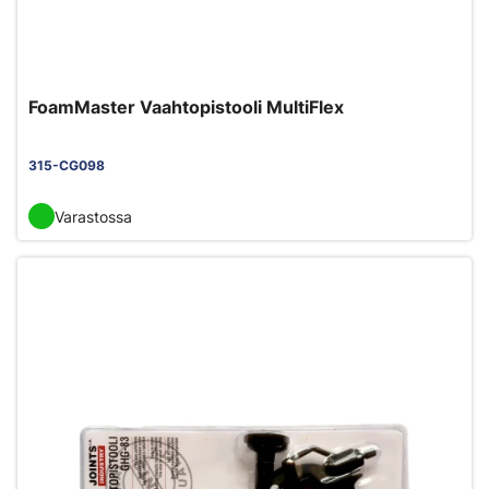
FoamMaster Vaahtopistooli MultiFlex
315-CG098
Varastossa