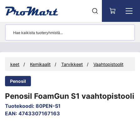
Siirry pääsisältöön
arvikkeet
Kemikaalit
Tarvikkeet
Vaahtopistoolit
Penosil
Penosil FoamGun S1 vaahtopistooli
Tuotekoodi
:
80PEN-S1
EAN
:
4743307167163
Ohita kuvat