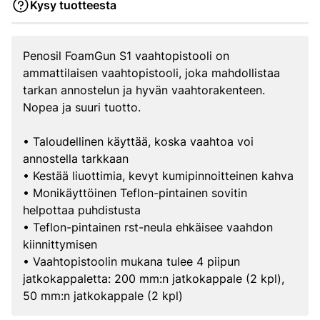
Kysy tuotteesta
Penosil FoamGun S1 vaahtopistooli on
ammattilaisen vaahtopistooli, joka mahdollistaa
tarkan annostelun ja hyvän vaahtorakenteen.
Nopea ja suuri tuotto.
• Taloudellinen käyttää, koska vaahtoa voi
annostella tarkkaan
• Kestää liuottimia, kevyt kumipinnoitteinen kahva
• Monikäyttöinen Teflon-pintainen sovitin
helpottaa puhdistusta
• Teflon-pintainen rst-neula ehkäisee vaahdon
kiinnittymisen
• Vaahtopistoolin mukana tulee 4 piipun
jatkokappaletta: 200 mm:n jatkokappale (2 kpl),
50 mm:n jatkokappale (2 kpl)