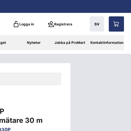
Logga in
Registrera
SV
aget
Nyheter
Jobba på ProMart
Kontaktinformation
0P
smätare 30 m
030P