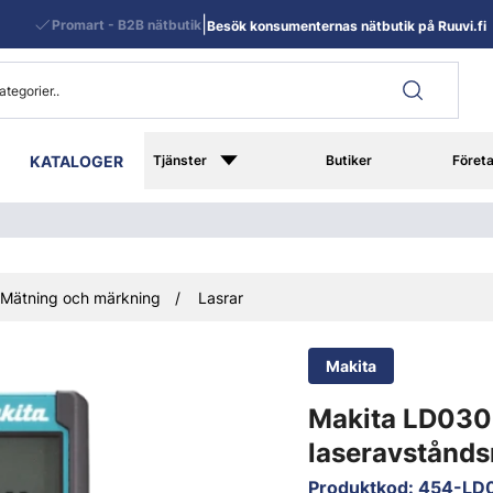
|
Promart - B2B nätbutik
Besök konsumenternas nätbutik på Ruuvi.fi
KATALOGER
Tjänster
Butiker
Föret
Mätning och märkning
Lasrar
Makita
Makita LD03
laseravstånd
Produktkod
:
454-LD