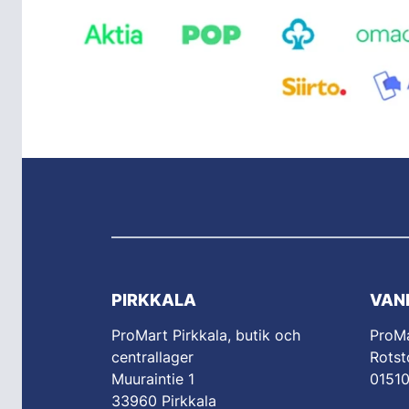
PIRKKALA
VAN
ProMart Pirkkala, butik och
ProM
centrallager
Rotst
Muuraintie 1
0151
33960 Pirkkala