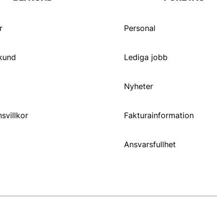
r
Personal
 kund
Lediga jobb
Nyheter
svillkor
Fakturainformation
Ansvarsfullhet