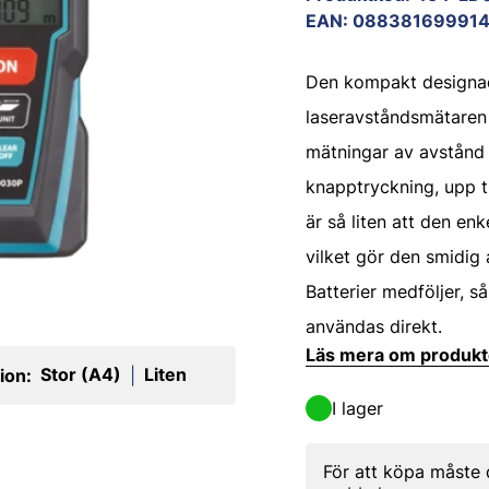
EAN
:
088381699914
Den kompakt designa
laseravståndsmätaren
mätningar av avstånd
knapptryckning, upp t
är så liten att den enke
vilket gör den smidig 
Batterier medföljer, s
användas direkt.
Läs mera om produk
Stor (A4)
Liten
ion:
|
I lager
För att köpa måste