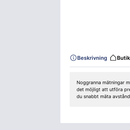
Beskrivning
Butik
Noggranna mätningar me
det möjligt att utföra 
du snabbt mäta avstånd o