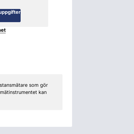
uppgifter
het
istansmätare som gör
d mätinstrumentet kan