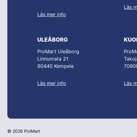
Läs m
Läs mer info
ULEÅBORG
KUO
ProMart Uleåborg
ProMa
Linnunrata 21
Takoj
90440 Kempele
70900
Läs mer info
Läs m
© 2026 ProMart