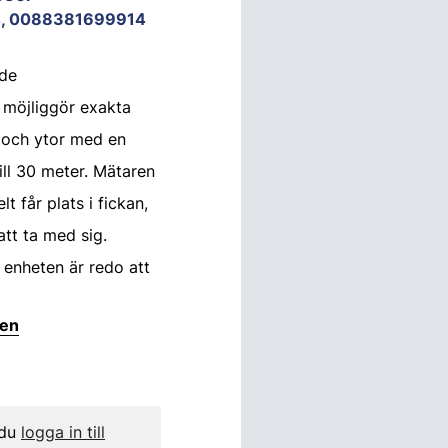
, 0088381699914
de
 möjliggör exakta
 och ytor med en
ill 30 meter. Mätaren
lt får plats i fickan,
att ta med sig.
å enheten är redo att
ten
 du
logga in till