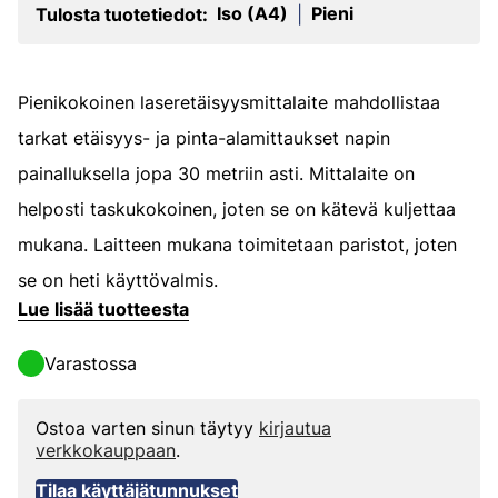
Iso (A4)
Pieni
Tulosta tuotetiedot:
|
Pienikokoinen laseretäisyysmittalaite mahdollistaa
tarkat etäisyys- ja pinta-alamittaukset napin
painalluksella jopa 30 metriin asti. Mittalaite on
helposti taskukokoinen, joten se on kätevä kuljettaa
mukana. Laitteen mukana toimitetaan paristot, joten
se on heti käyttövalmis.
Lue lisää tuotteesta
Varastossa
Ostoa varten sinun täytyy
kirjautua
verkkokauppaan
.
Tilaa käyttäjätunnukset