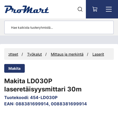
Siirry pääsisältöön
Tuotteet
Työkalut
Mittaus ja merkintä
Laserit
Makita
Makita LD030P
laseretäisyysmittari 30m
Tuotekoodi
:
454-LD030P
EAN
:
088381699914, 0088381699914
Ohita kuvat